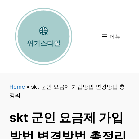
컨
텐
츠
로
메뉴
건
너
뛰
기
Home
»
skt 군인 요금제 가입방법 변경방법 총
정리
skt 군인 요금제 가입
방법 변경방법 총정리