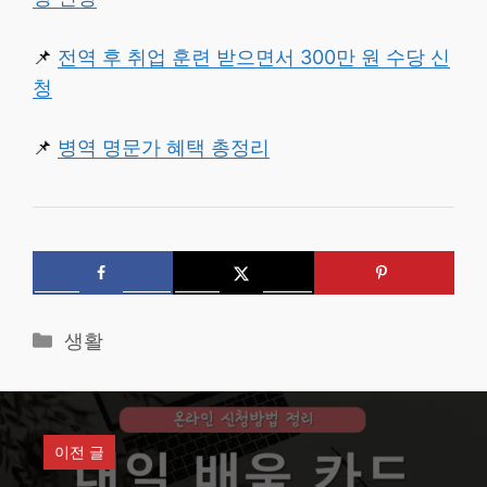
📌
전역 후 취업 훈련 받으면서 300만 원 수당 신
청
📌
병역 명문가 혜택 총정리
카
생활
테
고
리
이전 글