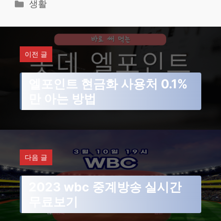
카
생활
테
고
리
이전 글
엘포인트 현금화 사용처 0.1%
만 아는 방법
다음 글
2023 wbc 중계방송 실시간
무료보기