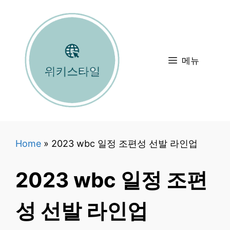
컨
텐
츠
로
메뉴
건
너
뛰
기
Home
»
2023 wbc 일정 조편성 선발 라인업
2023 wbc 일정 조편
성 선발 라인업