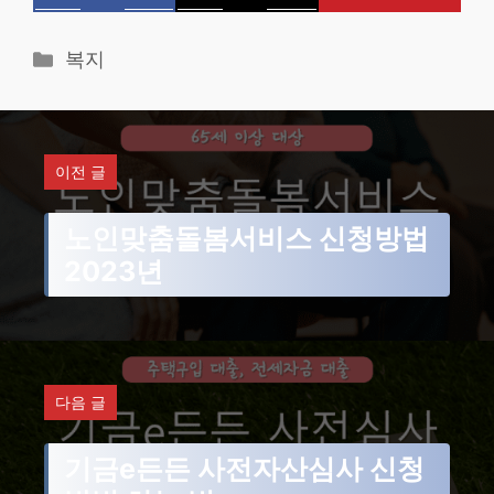
카
복지
테
고
리
이전 글
노인맞춤돌봄서비스 신청방법
2023년
다음 글
기금e든든 사전자산심사 신청