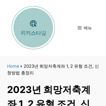
컨
텐
츠
로
메뉴
건
너
뛰
기
Home
»
2023년 희망저축계좌 1, 2 유형 조건, 신
청방법 총정리
2023년 희망저축계
좌 1, 2 유형 조건, 신