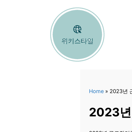
컨
텐
츠
로
건
너
뛰
기
Home
»
2023년
2023