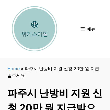
컨
텐
츠
로
메뉴
건
너
뛰
기
Home
»
파주시 난방비 지원 신청 20만 원 지급
받으세요
파주시 난방비 지원 신
청 20만 원 지급받으