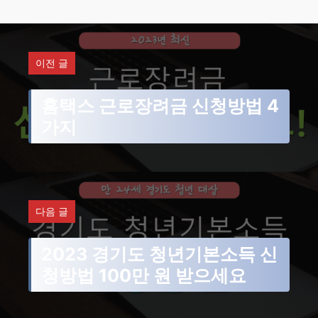
테
고
리
이전 글
홈택스 근로장려금 신청방법 4
가지
다음 글
2023 경기도 청년기본소득 신
청방법 100만 원 받으세요