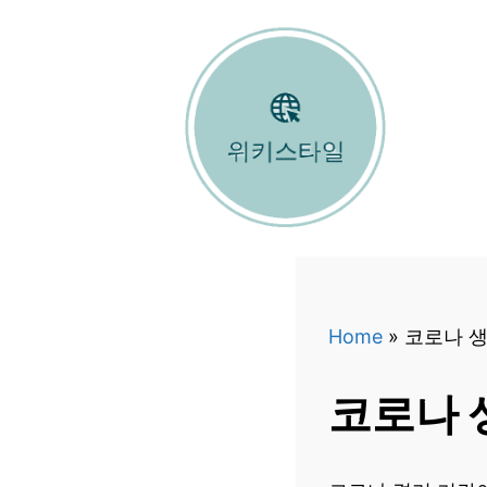
컨
텐
츠
로
건
너
뛰
기
Home
»
코로나 생
코로나 