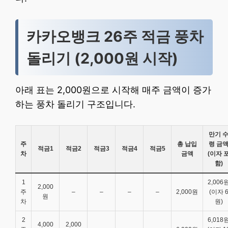
카카오뱅크 26주 적금 풍차
돌리기 (2,000원 시작)
아래 표는 2,000원으로 시작해 매주 금액이 증가
하는 풍차 돌리기 구조입니다.
만기 
주
총 납입
령 금
적금1
적금2
적금3
적금4
적금5
차
금액
(이자 
함)
1
2,006
2,000
주
–
–
–
–
2,000원
(이자 
원
차
원)
2
6,018
4,000
2,000