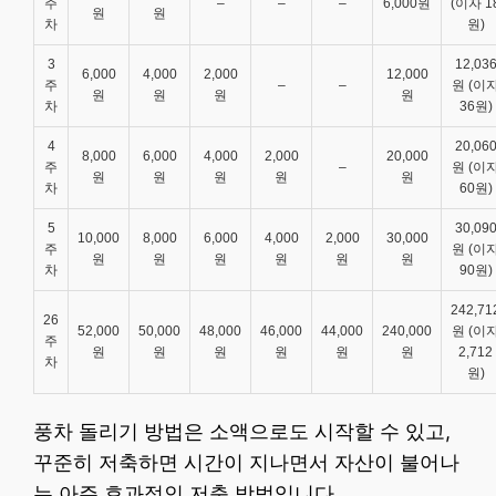
주
–
–
–
6,000원
(이자 1
원
원
차
원)
3
12,03
6,000
4,000
2,000
12,000
주
–
–
원 (이
원
원
원
원
차
36원)
4
20,06
8,000
6,000
4,000
2,000
20,000
주
–
원 (이
원
원
원
원
원
차
60원)
5
30,09
10,000
8,000
6,000
4,000
2,000
30,000
주
원 (이
원
원
원
원
원
원
차
90원)
242,71
26
52,000
50,000
48,000
46,000
44,000
240,000
원 (이
주
원
원
원
원
원
원
2,712
차
원)
풍차 돌리기 방법은 소액으로도 시작할 수 있고,
꾸준히 저축하면 시간이 지나면서 자산이 불어나
는 아주 효과적인 저축 방법입니다.