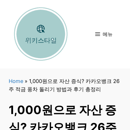
컨
텐
츠
로
메뉴
건
너
뛰
기
Home
»
1,000원으로 자산 증식? 카카오뱅크 26
주 적금 풍차 돌리기 방법과 후기 총정리
1,000원으로 자산 증
식? 카카오뱅크 26주