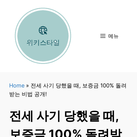
컨
텐
츠
로
메뉴
건
너
뛰
기
Home
»
전세 사기 당했을 때, 보증금 100% 돌려
받는 비법 공개!
전세 사기 당했을 때,
보증금 100% 돌려받