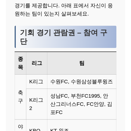
경기를 제공합니다. 아래 표에서 자신이 응
원하는 팀이 있는지 살펴보세요.
기회 경기 관람권 – 참여 구
단
종
리그
팀
목
K리그
수원FC, 수원삼성블루윙즈
축
성남FC, 부천FC1995, 안
K리그
구
산그리너스FC, FC안양, 김
2
포FC
야
KBO
KT 위즈