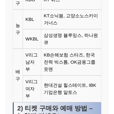
구
KT소닉붐, 고양소노스카이
KBL
거너스
농
구
삼성생명 블루밍스, 하나원
WKBL
큐
V리그
KB손해보험 스타즈, 한국
남자
전력 빅스톰, OK금융그룹
부
읏맨
배
구
V리그
현대건설 힐스테이트, IBK
여자
기업은행 알토스
부
2) 티켓 구매와 예매 방법 –