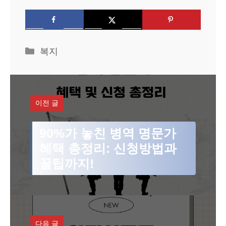
카
복지
테
고
리
이전 글
90%가 놓친 병역 명문가
혜택 총정리: 신청방법과
꿀팁까지!
다음 글