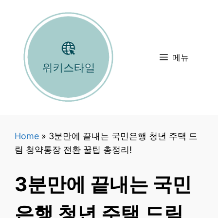
컨
텐
츠
로
메뉴
건
너
뛰
기
Home
»
3분만에 끝내는 국민은행 청년 주택 드
림 청약통장 전환 꿀팁 총정리!
3분만에 끝내는 국민
은행 청년 주택 드림