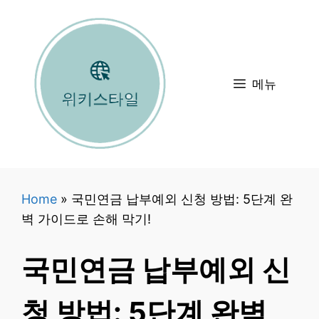
컨
텐
츠
로
메뉴
건
너
뛰
기
Home
»
국민연금 납부예외 신청 방법: 5단계 완
벽 가이드로 손해 막기!
국민연금 납부예외 신
청 방법: 5단계 완벽