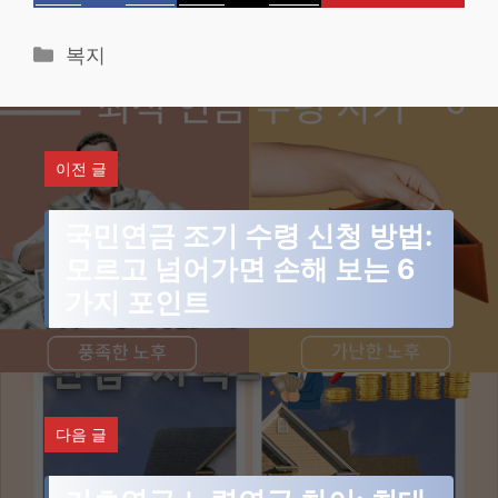
카
복지
테
고
리
이전 글
국민연금 조기 수령 신청 방법:
모르고 넘어가면 손해 보는 6
가지 포인트
다음 글